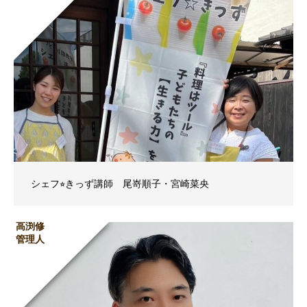
シェフ⭐︎きっず講師 尾嵜順子・宮崎菜央
高渕修
管理人