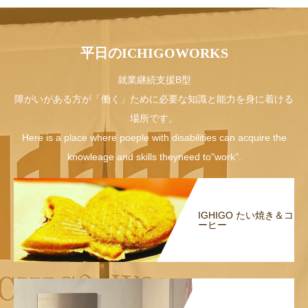
平日のICHIGOWORKS
就業継続支援B型
障がいがある方が「働く」ために必要な知識と能力を身に着ける
場所です。
Here is a place where poeple with disabilities can acquire the
knowleage and skills theyneed to"work".
IGHIGO たい焼き＆コ
ーヒー