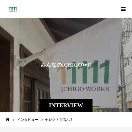
み
ん
な
の
I
C
H
I
G
O
W
O
R
K
S
INTERVIEW
インタビュー
セレクト古着ハナ