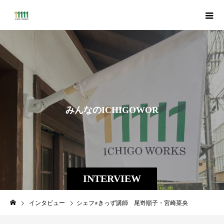
み
ん
な
の
I
C
H
I
G
O
W
O
R
K
S
縁
INTERVIEW
インタビュー
シェフ⭐︎きっず講師 尾嵜順子・宮崎菜央