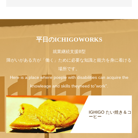
平日のICHIGOWORKS
就業継続支援B型
障がいがある方が「働く」ために必要な知識と能力を身に着ける
場所です。
Here is a place where poeple with disabilities can acquire the
knowleage and skills theyneed to"work".
IGHIGO たい焼き＆コ
ーヒー