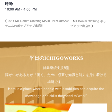
時間:
10:00 AM - 4:00 PM
5/11 MT Denim Clothing MADE IN KOJIMAの
MT Denim Clothing ポッ
デニムのポップアップ出店!!
プアップ出店!!
平日のICHIGOWORKS
就業継続支援B型
障がいがある方が「働く」ために必要な知識と能力を身に着ける
場所です。
Here is a place where poeple with disabilities can acquire the
knowleage and skills theyneed to"work".