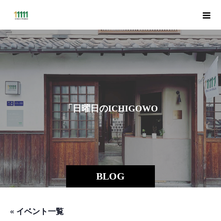
「
日
曜
日
の
I
C
H
I
G
O
W
O
R
K
S
BLOG
« イベント一覧