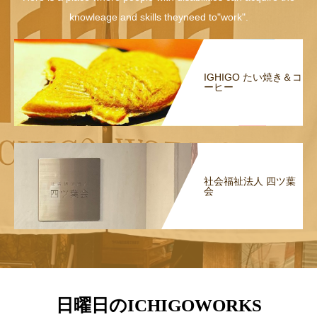
knowleage and skills theyneed to"work".
IGHIGO たい焼き＆コ
ーヒー
社会福祉法人 四ツ葉
会
日曜日のICHIGOWORKS