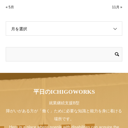
« 5月
11月 »
月を選択
平日のICHIGOWORKS
就業継続支援B型
障がいがある方が「働く」ために必要な知識と能力を身に着ける
場所です。
Here is a place where poeple with disabilities can acquire the