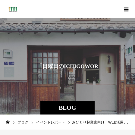
「
日
曜
日
の
I
C
H
I
G
O
W
O
R
K
S
」
の
記
録
BLOG
ブログ
イベントレポート
おひとり起業家向け WEB活用セミナー（入門編）ZOOM開催へ変更